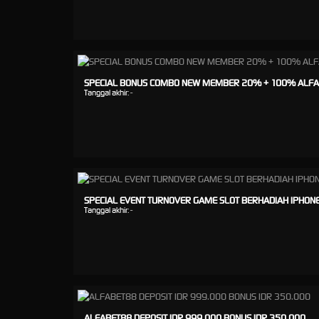
SPECIAL BONUS COMBO NEW MEMBER 20% + 100% ALF
Tanggal akhir:
-
SPECIAL EVENT TURNOVER GAME SLOT BERHADIAH IPHON
Tanggal akhir:
-
ALFABET88 DEPOSIT IDR 999.000 BONUS IDR 350.000