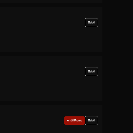
Detail
Detail
Ambil Promo
Detail