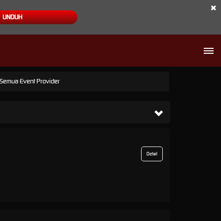
×
UNDUH
Semua Event Provider
Detail