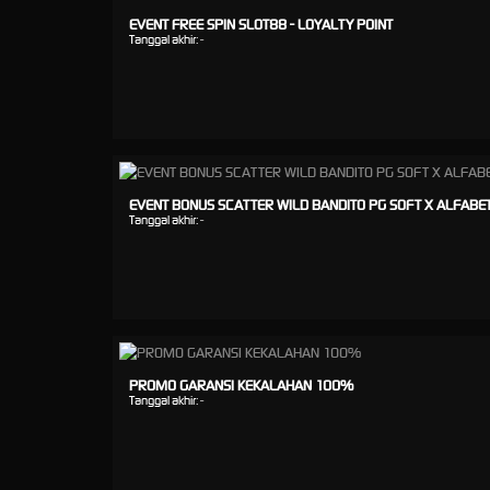
EVENT FREE SPIN SLOT88 - LOYALTY POINT
Tanggal akhir:
-
EVENT BONUS SCATTER WILD BANDITO PG SOFT X ALFABE
Tanggal akhir:
-
PROMO GARANSI KEKALAHAN 100%
Tanggal akhir:
-