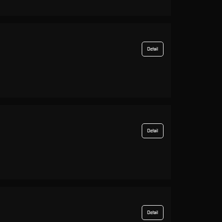
Detail
Detail
Detail