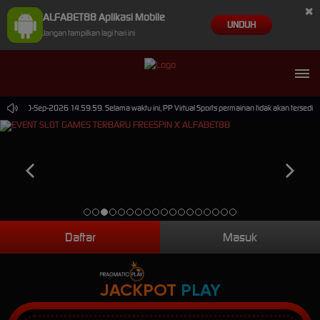
×
ALFABET88 Aplikasi Mobile
UNDUH
Jangan tampilkan lagi hari ini
ampai 30-Sep-2026 14.59.59. Selama waktu ini, PP Virtual Sports permainan tidak akan tersedi
Daftar
Masuk
JACKPOT
PLAY