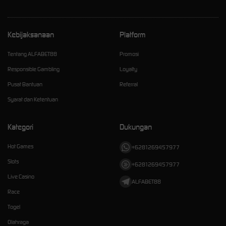
Kebijaksanaan
Platform
Tentang ALFABET88
Promosi
Responsible Gambling
Loyalty
Pusat Bantuan
Referral
Syarat dan Ketentuan
Kategori
Dukungan
Hot Games
+6281269457977
Slots
+6281269457977
Live Casino
ALFABET88
Race
Togel
Olahraga