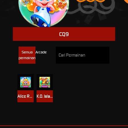
CQ9
Semua
Arcade
permainan
Alice Run
K.O. Island