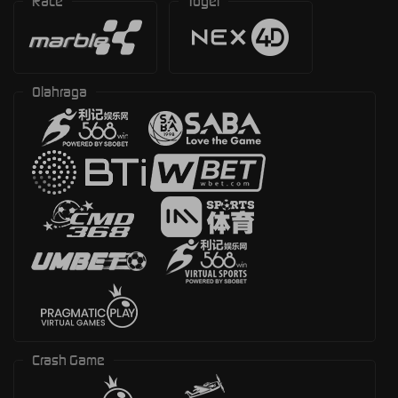
Race
Togel
Olahraga
Crash Game