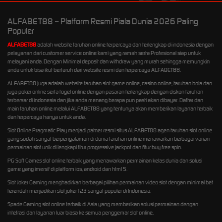
ALFABET88 – Platform Resmi Piala Dunia 2026 Paling
Populer
ALFABET88
adalah website taruhan online terpercaya dan terlengkap di indonesia dengan
pelayanan dari customer service online kami yang ramah serta Profesional siap untuk
melayani anda. Dengan Minimal deposit dan withdraw yang murah sehingga memungkin
anda untuk bisa ikut bertaruh dari website resmi dan terpercaya ALFABET88.
ALFABET88 juga adalah website taruhan slot game online, casino online, taruhan bola dan
juga poker online serta togel online dengan pasaran terlengkap dengan diskon taruhan
terbersar di indonesia dan jika anda menang berapa pun pasti akan dibayar. Daftar dan
main taruhan online melalui ALFABET88 yang tentunya akan memberikan layanan terbaik
dan terpercaya hanya untuk anda.
Slot Online Pragmatic Play menjadi patner resmi situs ALFABET88 agen taruhan slot online
yang sudah sangat berpengalaman di dunia taruhan online menawarkan berbagai varian
permainan slot unik di lengkapi fitur progressive jackpot dan fitur buy free spin.
PG Soft Games slot online terbaik yang menawarkan permainan kelas dunia dan solusi
game yang imersif di platform ios, android dan html 5.
Slot Joker Gaming menghadirkan berbagai pilihan permainan video slot dengan minimal bet
terendah menjadikan slot joker123 sangat populer di Indonesia.
Spade Gaming slot online terbaik di Asia yang memberikan solusi permainan dengan
intefrasi dan layanan luar biasa ke semua penggemar slot online.