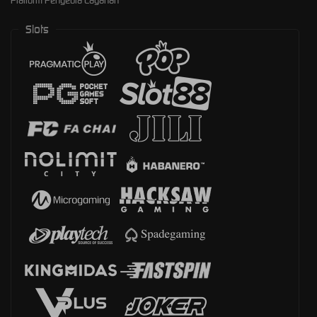
Platform Penyedia Layanan
Slots