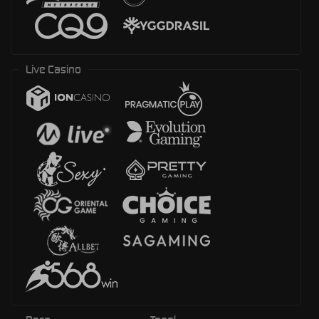
Live Casino