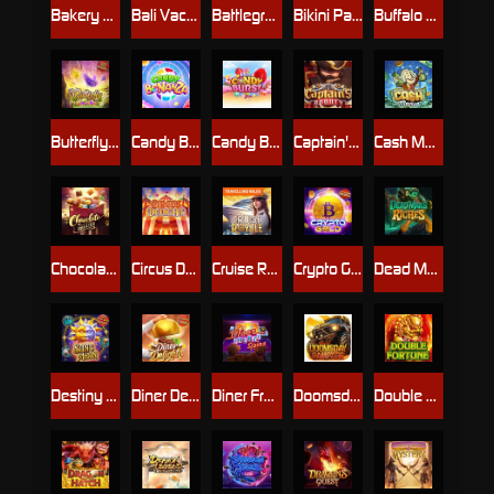
Bakery Bonanza
Bali Vacation
Battleground Royale
Bikini Paradise
Buffalo Win
Butterfly Blossom
Candy Bonanza
Candy Burst
Captain's Bounty
Cash Mania
Chocolate Deluxe
Circus Delight
Cruise Royale
Crypto Gold
Dead Man's Riches
Destiny of Sun and Moon
Diner Delights
Diner Frenzy Spins
Doomsday Rampage
Double Fortune