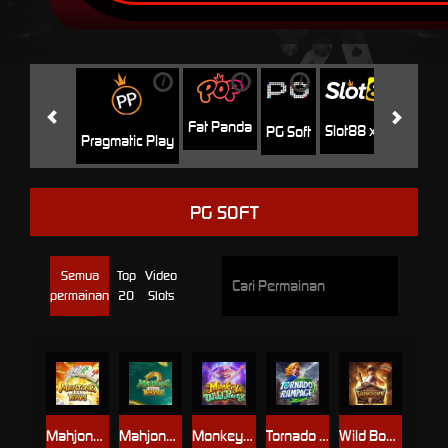
i
i
i
i
i
Facha
Fat Panda
Slot88 x PP
PG Soft
Pragmatic Play
PG SOFT
Semua
Top
Video
permainan
20
Slots
Mahjong Ways
Mahjong Ways 2
Monkeys Wild Party
Tornado Rampage
Wild Bounty Showdown