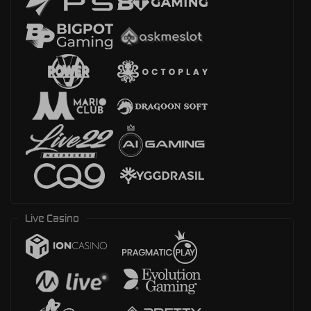
Live Casino