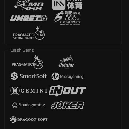
Crash Game