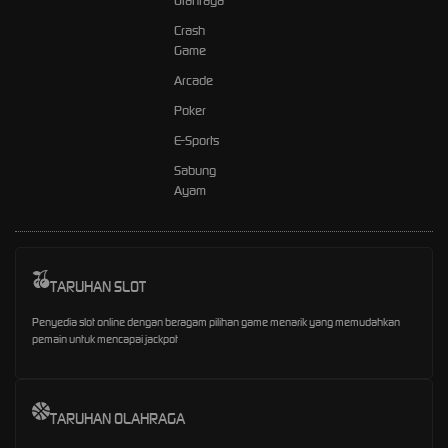
Olahraga
Crash
Game
Arcade
Poker
E-Sports
Sabung
Ayam
TARUHAN SLOT
Penyedia slot online dengan beragam pilihan game menarik yang memudahkan
pemain untuk mencapai jackpot
TARUHAN OLAHRAGA