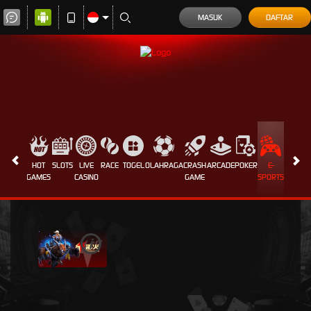
MASUK
DAFTAR
HOT
SLOTS
LIVE
RACE
TOGEL
OLAHRAGA
CRASH
ARCADE
POKER
E-
SABUN
GAMES
CASINO
GAME
SPORTS
AYAM
i