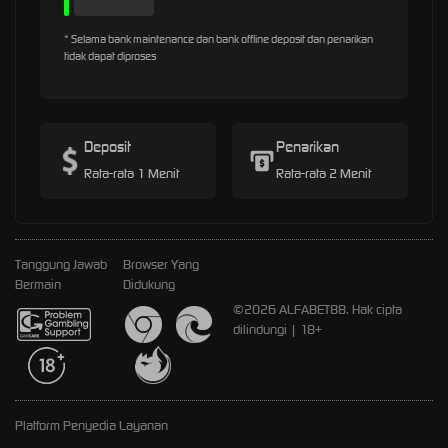
* Selama bank maintenance dan bank offline deposit dan penarikan
tidak dapat diproses
Deposit
Penarikan
Rata-rata 1 Menit
Rata-rata 2 Menit
Tanggung Jawab
Browser Yang
Bermain
Didukung
©2026 ALFABET88. Hak cipta
dilindungi | 18+
Platform Penyedia Layanan