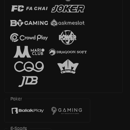
Poker
E-Sports