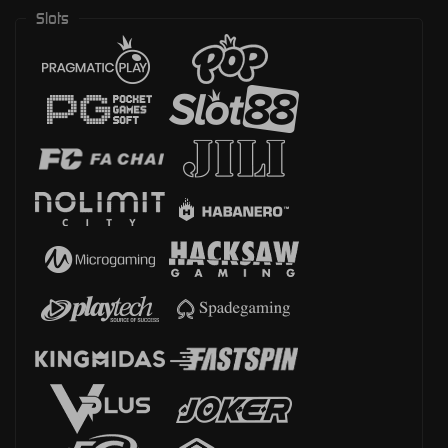
Slots