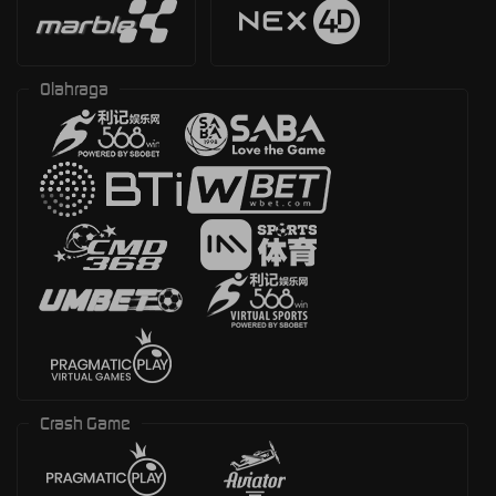
Olahraga
Crash Game