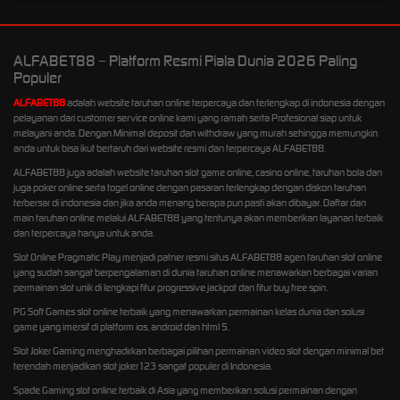
ALFABET88 – Platform Resmi Piala Dunia 2026 Paling
Populer
ALFABET88
adalah website taruhan online terpercaya dan terlengkap di indonesia dengan
pelayanan dari customer service online kami yang ramah serta Profesional siap untuk
melayani anda. Dengan Minimal deposit dan withdraw yang murah sehingga memungkin
anda untuk bisa ikut bertaruh dari website resmi dan terpercaya ALFABET88.
ALFABET88 juga adalah website taruhan slot game online, casino online, taruhan bola dan
juga poker online serta togel online dengan pasaran terlengkap dengan diskon taruhan
terbersar di indonesia dan jika anda menang berapa pun pasti akan dibayar. Daftar dan
main taruhan online melalui ALFABET88 yang tentunya akan memberikan layanan terbaik
dan terpercaya hanya untuk anda.
Slot Online Pragmatic Play menjadi patner resmi situs ALFABET88 agen taruhan slot online
yang sudah sangat berpengalaman di dunia taruhan online menawarkan berbagai varian
permainan slot unik di lengkapi fitur progressive jackpot dan fitur buy free spin.
PG Soft Games slot online terbaik yang menawarkan permainan kelas dunia dan solusi
game yang imersif di platform ios, android dan html 5.
Slot Joker Gaming menghadirkan berbagai pilihan permainan video slot dengan minimal bet
terendah menjadikan slot joker123 sangat populer di Indonesia.
Spade Gaming slot online terbaik di Asia yang memberikan solusi permainan dengan