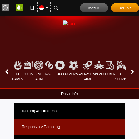
MASUK
DAFTAR
HOT
SLOTS
LIVE
RACE
TOGEL
OLAHRAGA
CRASH
ARCADE
POKER
E-
SABUN
GAMES
CASINO
GAME
SPORTS
AYAM
Pusat Info
Tentang ALFABET88
Responsible Gambling