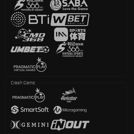
Crash Game