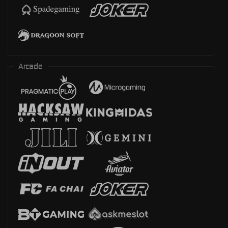
Arcade