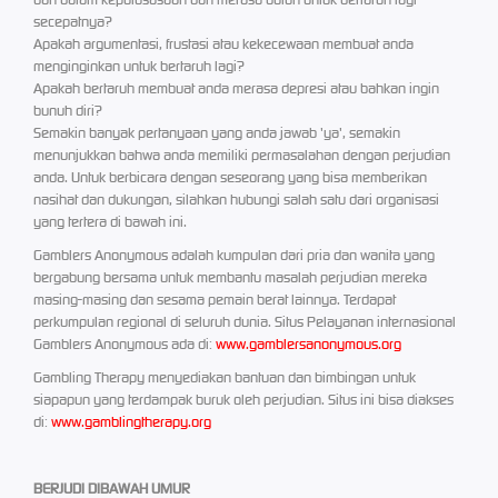
secepatnya?
Apakah argumentasi, frustasi atau kekecewaan membuat anda
menginginkan untuk bertaruh lagi?
Apakah bertaruh membuat anda merasa depresi atau bahkan ingin
bunuh diri?
Semakin banyak pertanyaan yang anda jawab 'ya', semakin
menunjukkan bahwa anda memiliki permasalahan dengan perjudian
anda. Untuk berbicara dengan seseorang yang bisa memberikan
nasihat dan dukungan, silahkan hubungi salah satu dari organisasi
yang tertera di bawah ini.
Gamblers Anonymous adalah kumpulan dari pria dan wanita yang
bergabung bersama untuk membantu masalah perjudian mereka
masing-masing dan sesama pemain berat lainnya. Terdapat
perkumpulan regional di seluruh dunia. Situs Pelayanan internasional
Gamblers Anonymous ada di:
www.gamblersanonymous.org
Gambling Therapy menyediakan bantuan dan bimbingan untuk
siapapun yang terdampak buruk oleh perjudian. Situs ini bisa diakses
di:
www.gamblingtherapy.org
BERJUDI DIBAWAH UMUR