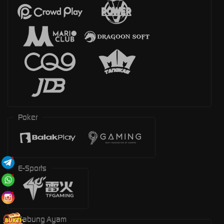
Poker
E-Sports
Sabung Ayam