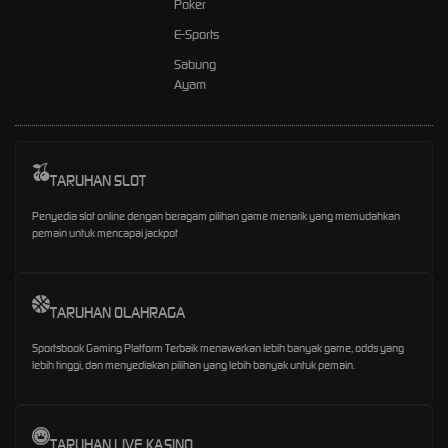
Poker
E-Sports
Sabung
Ayam
TARUHAN SLOT
Penyedia slot online dengan beragam pilihan game menarik yang memudahkan
pemain untuk mencapai jackpot
TARUHAN OLAHRAGA
Sportsbook Gaming Platform Terbaik menawarkan lebih banyak game, odds yang
lebih tinggi, dan menyediakan pilihan yang lebih banyak untuk pemain.
TARUHAN LIVE KASINO