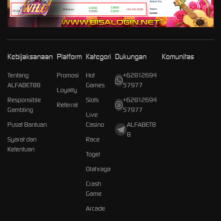
Kebijaksanaan
Platform
Kategori
Dukungan
Komunitas
Tentang
Promosi
Hot
+62812694
ALFABET88
Games
57977
Loyalty
Responsible
Slots
+62812694
Referral
Gambling
57977
Live
Pusat Bantuan
Casino
ALFABET8
8
Syarat dan
Race
Ketentuan
Togel
Olahraga
Crash
Game
Arcade