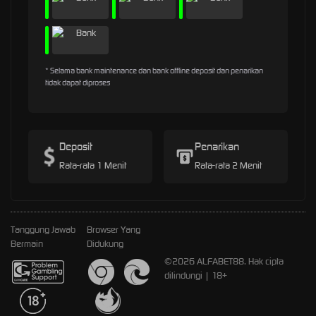
* Selama bank maintenance dan bank offline deposit dan penarikan
tidak dapat diproses
Deposit
Penarikan
Rata-rata 1 Menit
Rata-rata 2 Menit
Tanggung Jawab
Browser Yang
Bermain
Didukung
©2026 ALFABET88. Hak cipta
dilindungi | 18+