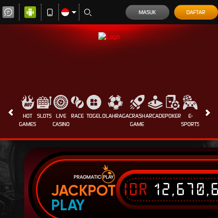
MASUK
DAFTAR
HOT
SLOTS
LIVE
RACE
TOGEL
OLAHRAGA
CRASH
ARCADE
POKER
E-
SABUN
GAMES
CASINO
GAME
SPORTS
AYAM
IDR
12,670,
JACKPOT
PLAY