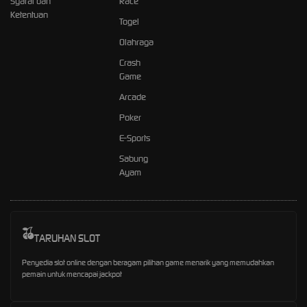
Syarat dan
Race
Ketentuan
Togel
Olahraga
Crash
Game
Arcade
Poker
E-Sports
Sabung
Ayam
TARUHAN SLOT
Penyedia slot online dengan beragam pilihan game menarik yang memudahkan
pemain untuk mencapai jackpot