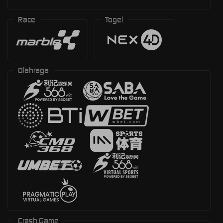
Race
Togel
Olahraga
Crash Game