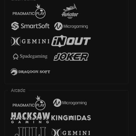
Arcade