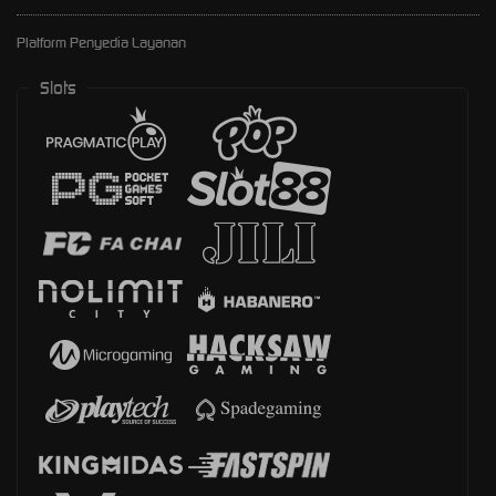
Platform Penyedia Layanan
Slots