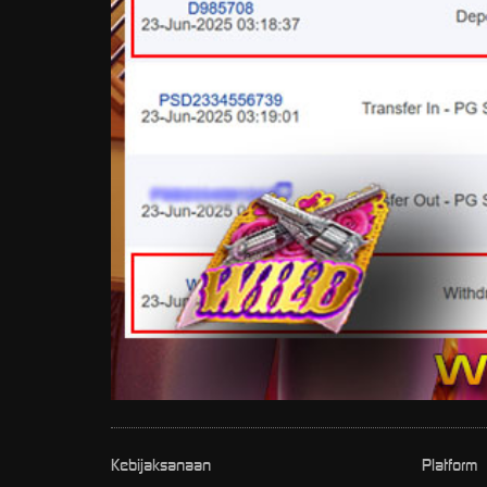
Kebijaksanaan
Platform