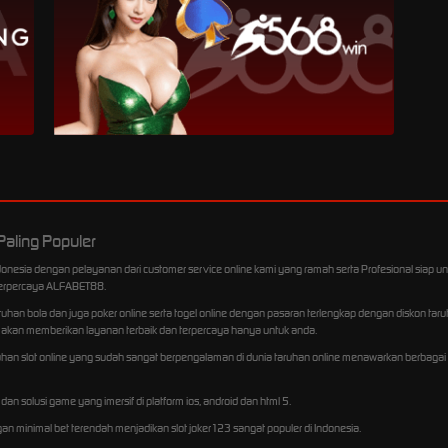
aling Populer
ndonesia dengan pelayanan dari customer service online kami yang ramah serta Profesional siap
 terpercaya ALFABET88.
ruhan bola dan juga poker online serta togel online dengan pasaran terlengkap dengan diskon taru
a akan memberikan layanan terbaik dan terpercaya hanya untuk anda.
an slot online yang sudah sangat berpengalaman di dunia taruhan online menawarkan berbagai varia
n solusi game yang imersif di platform ios, android dan html 5.
an minimal bet terendah menjadikan slot joker123 sangat populer di Indonesia.