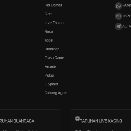
Hot Games
+62
Slots
+62
Live Casino
ALFA
Race
Togel
Olahraga
Crash Game
Arcade
Poker
E-Sports
Sabung Ayam
RUHAN OLAHRAGA
TARUHAN LIVE KASINO