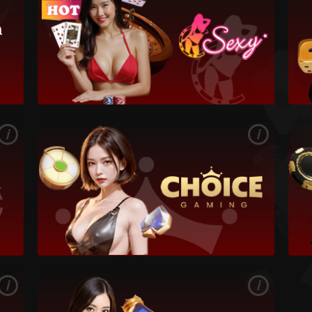
i
i
i
i