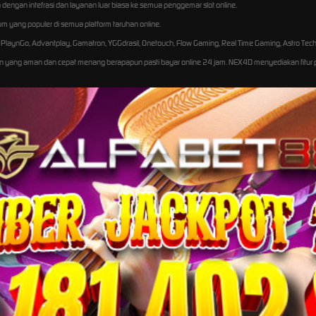
 dengan intefrasi dan layanan luar biasa ke semua penggemar slot online.
m yang populer di semua platform taruhan online.
ch, PlaynGo, Advantplay, Gamatron, YGGdrasil, Onetouch, Flow Gaming, Real Time Gaming, Astro Tech
n yang aman dan cepat menang berapapun pasti bayar online 24 jam. NEX4D menyediakan fitur pe