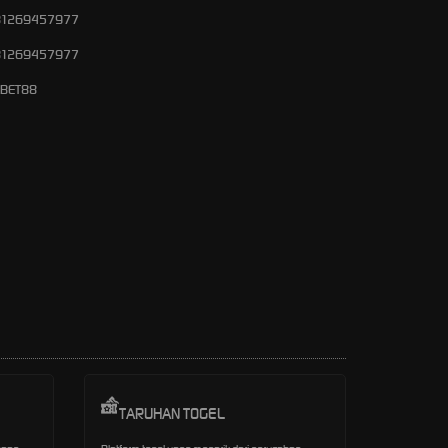
81269457977
81269457977
BET88
TARUHAN TOGEL