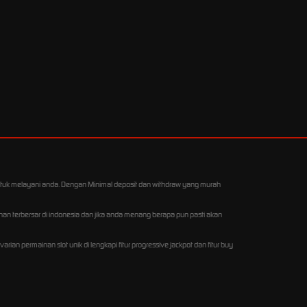
 untuk melayani anda. Dengan Minimal deposit dan withdraw yang murah
han terbersar di indonesia dan jika anda menang berapa pun pasti akan
n permainan slot unik di lengkapi fitur progressive jackpot dan fitur buy