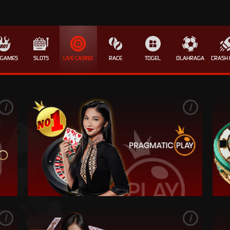
 GAMES
SLOTS
LIVE CASINO
RACE
TOGEL
OLAHRAGA
CRASH
i
i
i
i