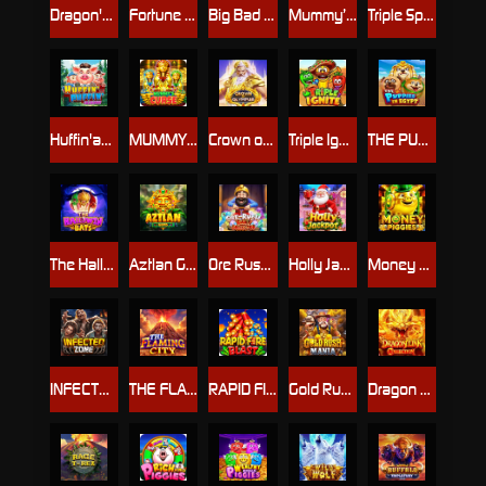
Dragon's Blaze Link
Fortune Gold Pots
Big Bad Wolf
Mummy’s Treasure Quest
Triple Spin Xtreme
Huffin'and Puffin'Jackpot
MUMMY'S CURSE
Crown of Olympus
Triple Ignite
THE PUPPIES IN EGYPT
The Hallowin Bats
Aztlan Gems
Ore Rush: Cart Collector
Holly Jackpot
Money Piggies
INFECTED ZONE
THE FLAME CITY
RAPID FIRE BLAST
Gold Rush Mania
Dragon Link Collection