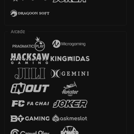
Arcade