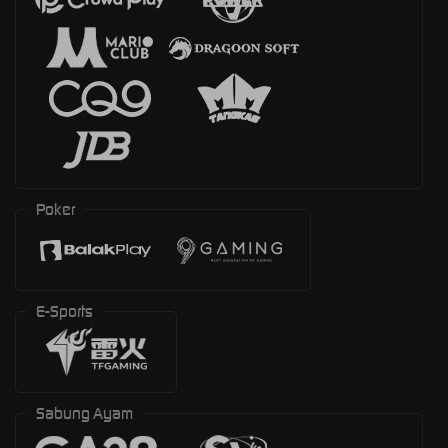
Poker
E-Sports
Sabung Ayam