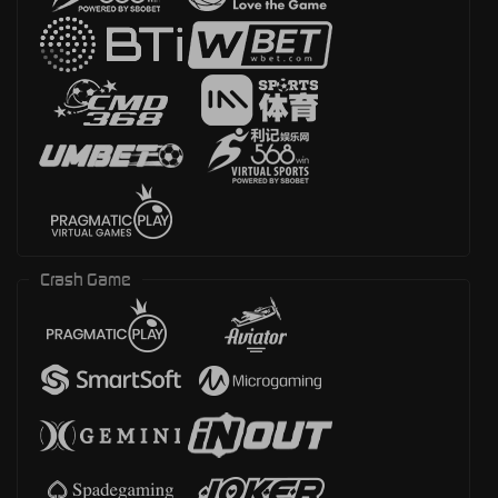
Crash Game