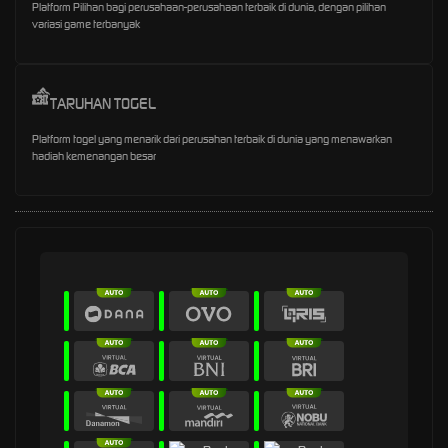
Platform Pilihan bagi perusahaan-perusahaan terbaik di dunia, dengan pilihan
variasi game terbanyak
TARUHAN TOGEL
Platform togel yang menarik dari perusahan terbaik di dunia yang menawarkan
hadiah kemenangan besar