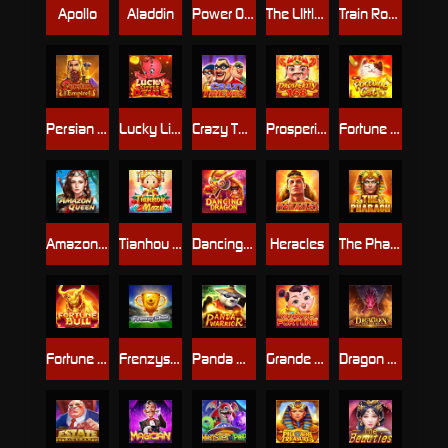
Apollo
Aladdin
Power Of Thor
The LIttle Witch
Train Robber
Persian Empire
Lucky Little Devil
Crazy Thieves
Prosperity 168
Fortune Cat
Amazon Queen
Tianhou Mazu
Dancing Dragon
Heracles
The Pharaoh
Fortune Bull
Frenzyshot
Panda Warrior
Grande Fortune
Dragon Treasure