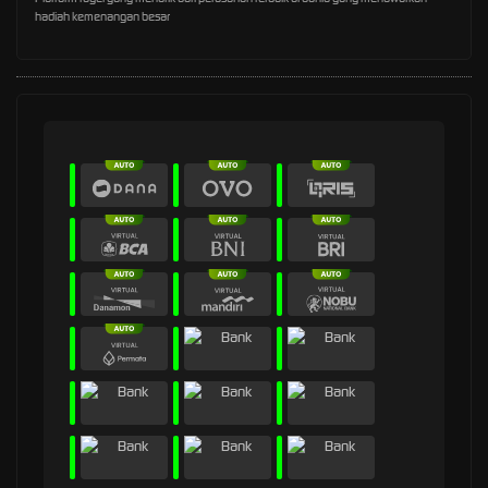
hadiah kemenangan besar