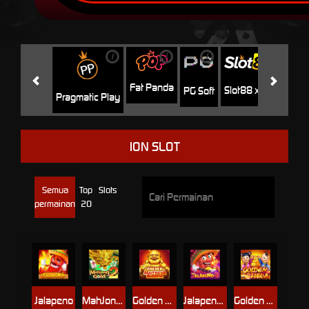
i
i
i
i
i
Facha
Fat Panda
Slot88 x PP
PG Soft
Pragmatic Play
ION SLOT
Semua
Top
Slots
permainan
20
Jalapeno
MahJong Gold 2
Golden Maitreya Buddha
Jalapeno 2
Golden Fuwa