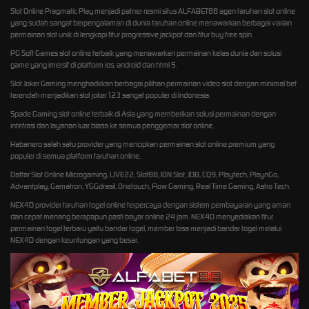
Slot Online Pragmatic Play menjadi patner resmi situs ALFABET88 agen taruhan slot online
yang sudah sangat berpengalaman di dunia taruhan online menawarkan berbagai varian
permainan slot unik di lengkapi fitur progressive jackpot dan fitur buy free spin.
PG Soft Games slot online terbaik yang menawarkan permainan kelas dunia dan solusi
game yang imersif di platform ios, android dan html 5.
Slot Joker Gaming menghadirkan berbagai pilihan permainan video slot dengan minimal bet
terendah menjadikan slot joker123 sangat populer di Indonesia.
Spade Gaming slot online terbaik di Asia yang memberikan solusi permainan dengan
intefrasi dan layanan luar biasa ke semua penggemar slot online.
Habanero salah satu provider yang mencipkan permainan slot online premium yang
populer di semua platform taruhan online.
Daftar Slot Online Microgaming, LIVE22, Slot88, ION Slot, JDB, CQ9, Playtech, PlaynGo,
Advantplay, Gamatron, YGGdrasil, Onetouch, Flow Gaming, Real Time Gaming, Astro Tech.
NEX4D provider taruhan togel online terpercaya dengan sistem pembayaran yang aman
dan cepat menang berapapun pasti bayar online 24 jam. NEX4D menyediakan fitur
permainan togel terbaru yaitu bandar togel, member bisa menjadi bandar togel melalui
NEX4D dengan keuntungan yang besar.