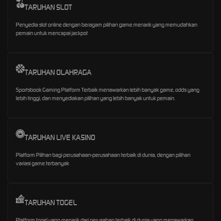
TARUHAN SLOT
Penyedia slot online dengan beragam pilihan game menarik yang memudahkan
pemain untuk mencapai jackpot
TARUHAN OLAHRAGA
Sportsbook Gaming Platform Terbaik menawarkan lebih banyak game, odds yang
lebih tinggi, dan menyediakan pilihan yang lebih banyak untuk pemain.
TARUHAN LIVE KASINO
Platform Pilihan bagi perusahaan-perusahaan terbaik di dunia, dengan pilihan
variasi game terbanyak
TARUHAN TOGEL
Platform togel yang menarik dari perusahan terbaik di dunia yang menawarkan