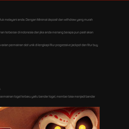
 untuk melayani anda. Dengan Minimal deposit dan withdraw yang murah
han terbersar di indonesia dan jika anda menang berapa pun pasti akan
n permainan slot unik di lengkapi fitur progressive jackpot dan fitur buy
.
rmainan togel terbaru yaitu bandar togel, member bisa menjadi bandar