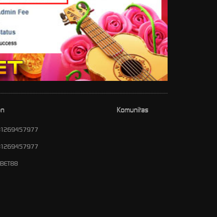
an
Komunitas
81269457977
81269457977
BET88