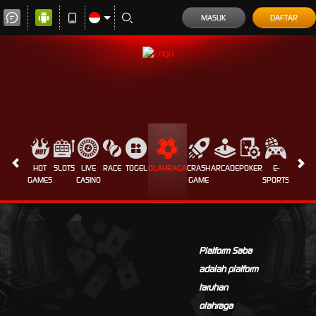
MASUK
DAFTAR
HOT
SLOTS
LIVE
RACE
TOGEL
OLAHRAGA
CRASH
ARCADE
POKER
E-
SABUN
GAMES
CASINO
GAME
SPORTS
AYAM
Platform Saba
adalah platform
taruhan
olahraga