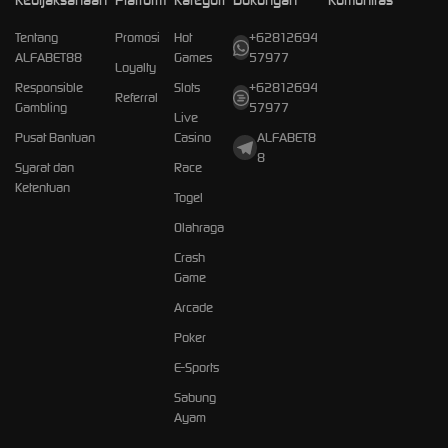
Tentang
Promosi
Hot
+62812694
ALFABET88
Games
57977
Loyalty
Responsible
Slots
+62812694
Referral
Gambling
57977
Live
Pusat Bantuan
Casino
ALFABET8
8
Syarat dan
Race
Ketentuan
Togel
Olahraga
Crash
Game
Arcade
Poker
E-Sports
Sabung
Ayam