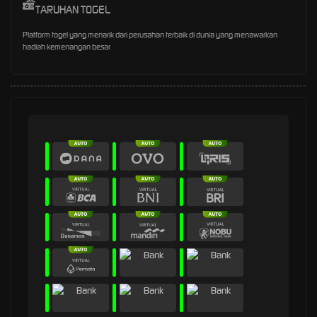
TARUHAN TOGEL
Platform togel yang menarik dari perusahan terbaik di dunia yang menawarkan
hadiah kemenangan besar