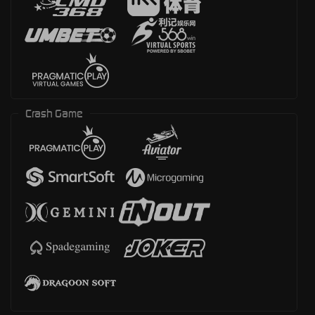
Crash Game