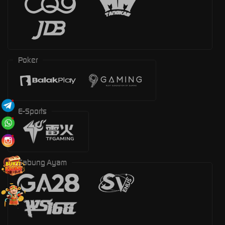
Poker
E-Sports
Sabung Ayam