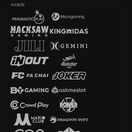
Arcade