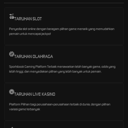
TARUHAN SLOT
Penyedia slot online dengan beragam pilihan game menarik yang memudahkan
pemain untuk mencapai jackpot
TARUHAN OLAHRAGA
Sportsbook Gaming Platform Terbaik menawarkan lebih banyak game, odds yang
lebih tinggi, dan menyediakan pilihan yang lebih banyak untuk pemain.
TARUHAN LIVE KASINO
Platform Pilihan bagi perusahaan-perusahaan terbaik di dunia, dengan pilihan
variasi game terbanyak