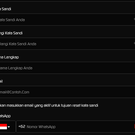
24 
a Sandi
23 Jul
00.0
23.00.00
24 
UEFA EUROPA LEAGUE
FK Qarabag
CSKA Sofia
ngi Kata Sandi
00.0
24 
a Lengkap
24 Jul
01.0
00.00.00
24 
UEFA EUROPA LEAGUE
Dinamo Kiev
PAOK Saloniki
il
01.0
akan masukkan email yang aktif untuk tujuan reset kata sandi
UNDUH APLIK
tsApp
ALFABET88 
+62
Nikmati berbagai pe