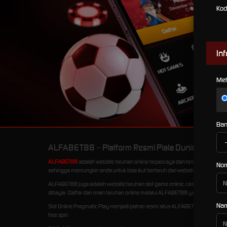
Kod
In
Met
Ban
ALFABET88 – Platform Resmi Piala Dunia 2026 Pa
ALFABET88
adalah website taruhan online terpercaya dan terlengkap di in
Nom
sehingga memungkin anda untuk bisa ikut bertaruh dari website resmi dan 
ALFABET88 juga adalah website taruhan slot game online, casino online, taru
dibayar. Daftar dan main taruhan online melalui ALFABET88 yang tentunya 
Nam
Slot Online Pragmatic Play menjadi patner resmi situs ALFABET88 agen taruha
free spin.