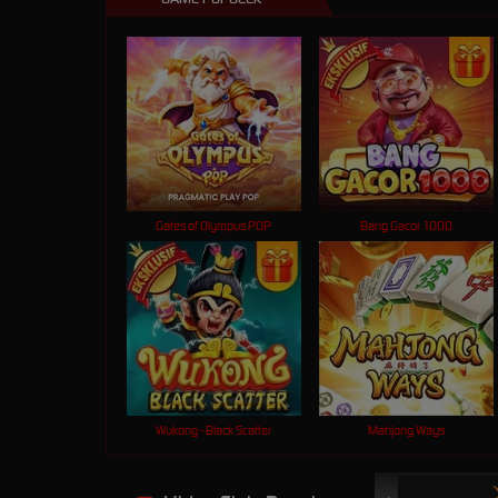
Gates of Olympus POP
Bang Gacor 1000
Wukong - Black Scatter
Mahjong Ways