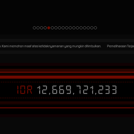
emohon maaf atas ketidaknyamanan yang mungkin ditimbulkan.
Pemeliharaan Terjadwal: Marbl
IDR
12,669,719,470