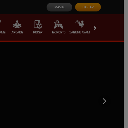
MASUK
DAFTAR
GAME
ARCADE
POKER
E-SPORTS
SABUNG AYAM
PROMOSI