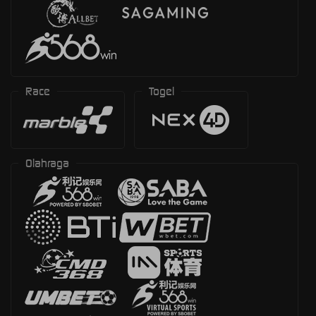
Race
Togel
Olahraga