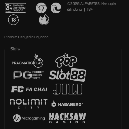
©2026 ALFABET88. Hak cipta
dilindungi | 18+
Platform Penyedia Layanan
Slots