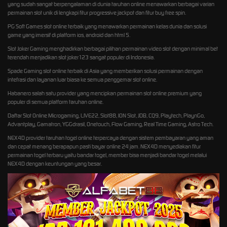
yang sudah sangat berpengalaman di dunia taruhan online menawarkan berbagai varian
permainan slot unik di lengkapi fitur progressive jackpot dan fitur buy free spin.
PG Soft Games slot online terbaik yang menawarkan permainan kelas dunia dan solusi
game yang imersif di platform ios, android dan html 5.
Slot Joker Gaming menghadirkan berbagai pilihan permainan video slot dengan minimal bet
terendah menjadikan slot joker123 sangat populer di Indonesia.
Spade Gaming slot online terbaik di Asia yang memberikan solusi permainan dengan
intefrasi dan layanan luar biasa ke semua penggemar slot online.
Habanero salah satu provider yang mencipkan permainan slot online premium yang
populer di semua platform taruhan online.
Daftar Slot Online Microgaming, LIVE22, Slot88, ION Slot, JDB, CQ9, Playtech, PlaynGo,
Advantplay, Gamatron, YGGdrasil, Onetouch, Flow Gaming, Real Time Gaming, Astro Tech.
NEX4D provider taruhan togel online terpercaya dengan sistem pembayaran yang aman
dan cepat menang berapapun pasti bayar online 24 jam. NEX4D menyediakan fitur
permainan togel terbaru yaitu bandar togel, member bisa menjadi bandar togel melalui
NEX4D dengan keuntungan yang besar.