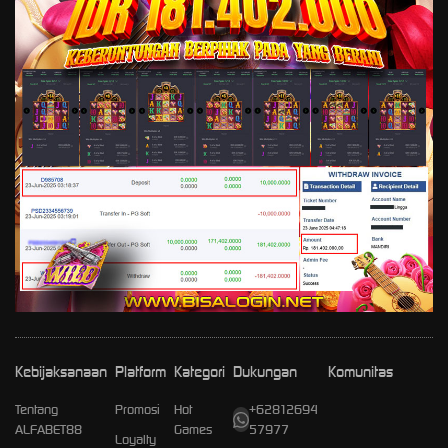
Kebijaksanaan
Platform
Kategori
Dukungan
Komunitas
Tentang
Promosi
Hot
+62812694
ALFABET88
Games
57977
Loyalty