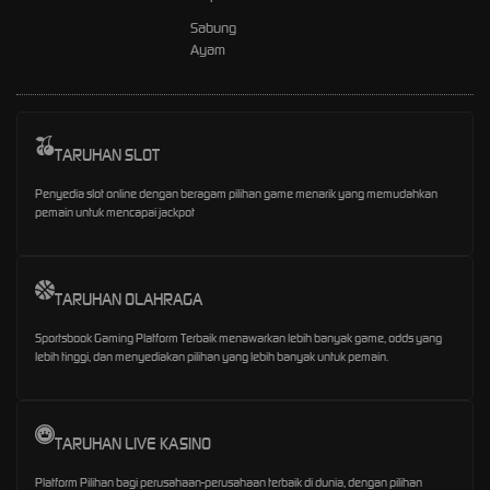
Sabung
Ayam
TARUHAN SLOT
Penyedia slot online dengan beragam pilihan game menarik yang memudahkan
pemain untuk mencapai jackpot
TARUHAN OLAHRAGA
Sportsbook Gaming Platform Terbaik menawarkan lebih banyak game, odds yang
lebih tinggi, dan menyediakan pilihan yang lebih banyak untuk pemain.
TARUHAN LIVE KASINO
Platform Pilihan bagi perusahaan-perusahaan terbaik di dunia, dengan pilihan