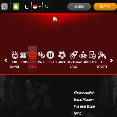
MASUK
DAFTAR
HOT
SLOTS
LIVE
RACE
TOGEL
OLAHRAGA
CRASH
ARCADE
POKER
E-
SABUN
GAMES
CASINO
GAME
SPORTS
AYAM
Choice adalah
brand hiburan
live asal Eropa
yang