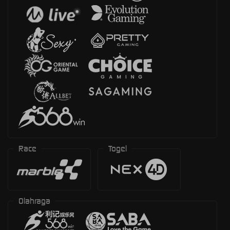
Race
Togel
Olahraga