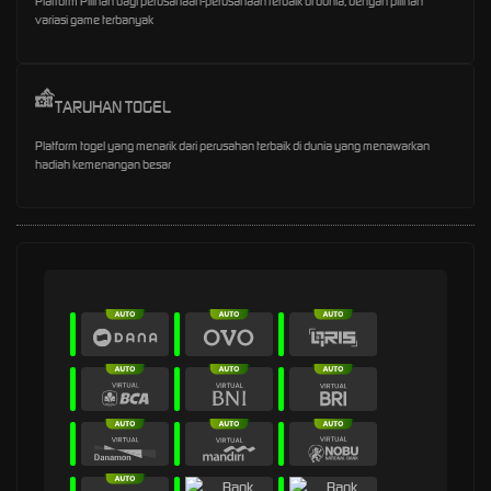
Platform Pilihan bagi perusahaan-perusahaan terbaik di dunia, dengan pilihan
variasi game terbanyak
TARUHAN TOGEL
Platform togel yang menarik dari perusahan terbaik di dunia yang menawarkan
hadiah kemenangan besar