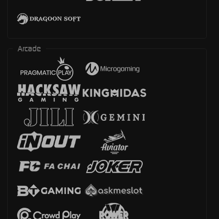
Arcade