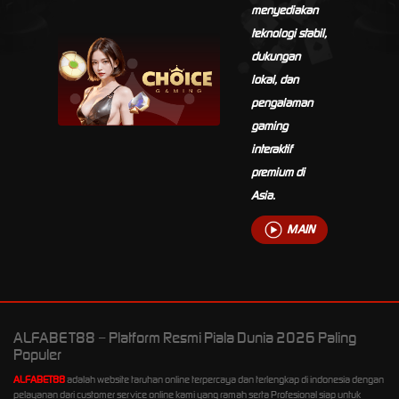
menyediakan
teknologi stabil,
dukungan
lokal, dan
pengalaman
gaming
interaktif
premium di
Asia.
MAIN
ALFABET88 – Platform Resmi Piala Dunia 2026 Paling
Populer
ALFABET88
adalah website taruhan online terpercaya dan terlengkap di indonesia dengan
pelayanan dari customer service online kami yang ramah serta Profesional siap untuk